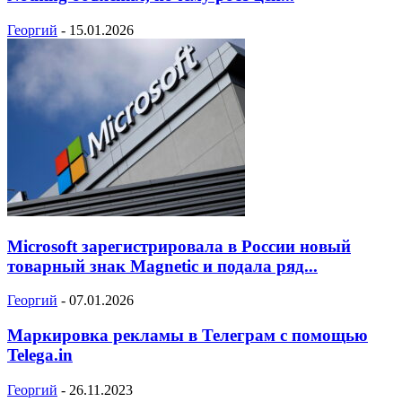
Георгий
-
15.01.2026
Microsoft зарегистрировала в России новый
товарный знак Magnetic и подала ряд...
Георгий
-
07.01.2026
Маркировка рекламы в Телеграм с помощью
Telega.in
Георгий
-
26.11.2023