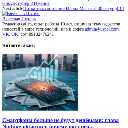
Google, супер ИИ кеинг
Next article
Потратить состояние Илона Маска за 30 секунд!!!!!
Вячеслав Питель
Редактор сайта, опыт работы 10 лет, пишу на тему гаджетов,
новостей в мире технологий, игр и софта
admin@uspei.com
,
VK
,
OK
, сот. 89132476241
Читайте также:
Смартфоны больше не будут дешёвыми: глава
Nothing объяснил, почему рост цен...