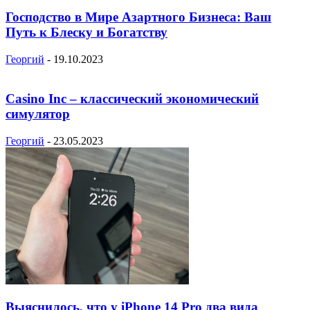
Господство в Мире Азартного Бизнеса: Ваш
Путь к Блеску и Богатству
Георгий
-
19.10.2023
Casino Inc – классический экономический
симулятор
Георгий
-
23.05.2023
Выяснилось, что у iPhone 14 Pro два вида