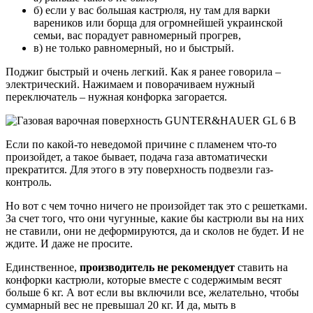
б) если у вас большая кастрюля, ну там для варки
вареников или борща для огромнейшей украинской
семьи, вас порадует равномерный прогрев,
в) не только равномерный, но и быстрый.
Поджиг быстрый и очень легкий. Как я ранее говорила –
электрический. Нажимаем и поворачиваем нужный
переключатель – нужная конфорка загорается.
Если по какой-то неведомой причине с пламенем что-то
произойдет, а такое бывает, подача газа автоматически
прекратится. Для этого в эту поверхность подвезли газ-
контроль.
Но вот с чем точно ничего не произойдет так это с решетками.
За счет того, что они чугунные, какие бы кастрюли вы на них
не ставили, они не деформируются, да и сколов не будет. И не
ждите. И даже не просите.
Единственное,
производитель не рекомендует
ставить на
конфорки кастрюли, которые вместе с содержимым весят
больше 6 кг. А вот если вы включили все, желательно, чтобы
суммарный вес не превышал 20 кг. И да, мыть в