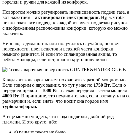
горелки и ручки для каждой из конфорок.
Поворотом можно регулировать интенсивность подачи газа, а
вот нажатием –
активировать электроподжиг.
Ну, а, чтобы
не включать все подряд, к каждой из ручек подвезли рисунок
с изображением расположения конфорки, которую ею можно
включить.
Не знаю, задумано так или получилось случайно, но цвет
поверхности, цвет решеток и верхней части конфорки
немного разнится. И если это спланированная акция, то
ребята молодцы, если нет, просто круто получилось.
Каждая из конфорок может похвастаться разной мощностью.
Если говорим о двух задних, то тут у нас по
1750 Вт
. Если о
передней правой –
1000 Вт
и левая передняя – самая мощная –
4000 Вт
. В принципе, это неудивительно, если взглянуть на ее
размерчики и, если знать, что носит она гордое имя
турбоконфорки.
А еще можно увидеть, что сюда подвезли двойной ряд
пламени. И это круто, ибо:
а) раньше такого не было,