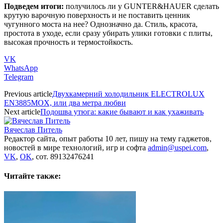
Подведем итоги:
получилось ли у GUNTER&HAUER сделать
крутую варочную поверхность и не поставить ценник
чугунного моста на нее? Однозначно да. Стиль, красота,
простота в уходе, если сразу убирать улики готовки с плиты,
высокая прочность и термостойкость.
VK
WhatsApp
Telegram
Previous article
Двухкамерний холодильник ELECTROLUX
EN3885MOX, или два метра любви
Next article
Подошва утюга: какие бывают и как ухаживать
Вячеслав Питель
Редактор сайта, опыт работы 10 лет, пишу на тему гаджетов,
новостей в мире технологий, игр и софта
admin@uspei.com
,
VK
,
OK
, сот. 89132476241
Читайте также: