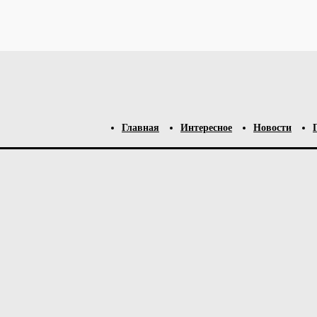
о спамом.
Узнайте, как обрабатываются ваши данные комментари
Главная
Интересное
Новости