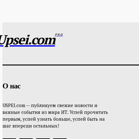
Этот сайт использует Akismet для борьбы с
Upsei.com
PRO
О нас
USPEI.com — публикуем свежие новости и
важные события из мира ИТ. Успей прочитать
первым, успей узнать больше, успей быть на
шаг впереди остальных!