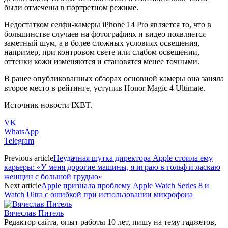
были отмечены в портретном режиме.
Недостатком селфи-камеры iPhone 14 Pro является то, что в
большинстве случаев на фотографиях и видео появляется
заметный шум, а в более сложных условиях освещения,
например, при контровом свете или слабом освещении,
оттенки кожи изменяются и становятся менее точными.
В ранее опубликованных обзорах основной камеры она заняла
второе место в рейтинге, уступив Honor Magic 4 Ultimate.
Источник новости IXBT.
VK
WhatsApp
Telegram
Previous article
Неудачная шутка директора Apple стоила ему
карьеры: «У меня дорогие машины, я играю в гольф и ласкаю
женщин с большой грудью»
Next article
Apple признала проблему Apple Watch Series 8 и
Watch Ultra с ошибкой при использовании микрофона
Вячеслав Питель
Редактор сайта, опыт работы 10 лет, пишу на тему гаджетов,