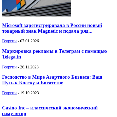
Microsoft зарегистрировала в России новый
товарный знак Magnetic и подала ряд...
Георгий
-
07.01.2026
Маркировка рекламы в Телеграм с помощью
Telega.in
Георгий
-
26.11.2023
Господство в Мире Азартного Бизнеса: Ваш
Путь к Блеску и Богатству
Георгий
-
19.10.2023
Casino Inc – классический экономический
симулятор