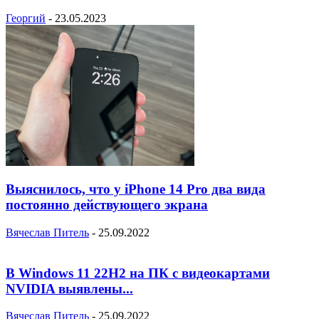
Георгий
-
23.05.2023
Выяснилось, что у iPhone 14 Pro два вида
постоянно действующего экрана
Вячеслав Питель
-
25.09.2022
В Windows 11 22H2 на ПК с видеокартами
NVIDIA выявлены...
Вячеслав Питель
-
25.09.2022