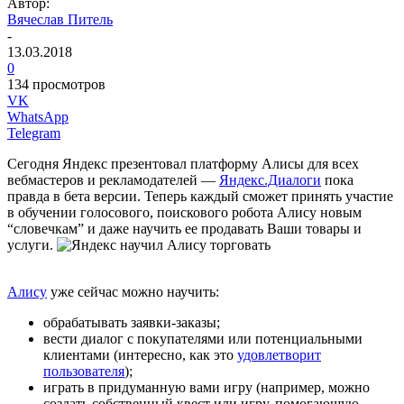
Автор:
Вячеслав Питель
-
13.03.2018
0
134 просмотров
VK
WhatsApp
Telegram
Сегодня Яндекс презентовал платформу Алисы для всех
вебмастеров и рекламодателей —
Яндекс.Диалоги
пока
правда в бета версии. Теперь каждый сможет принять участие
в обучении голосового, поискового робота Алису новым
“словечкам” и даже научить ее продавать Ваши товары и
услуги.
Алису
уже сейчас можно научить:
обрабатывать заявки-заказы;
вести диалог с покупателями или потенциальными
клиентами (интересно, как это
удовлетворит
пользователя
);
играть в придуманную вами игру (например, можно
создать собственный квест или игру, помогающую