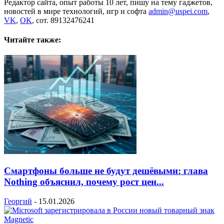
Редактор сайта, опыт работы 10 лет, пишу на тему гаджетов,
новостей в мире технологий, игр и софта
admin@uspei.com
,
VK
,
OK
, сот. 89132476241
Читайте также:
Смартфоны больше не будут дешёвыми: глава
Nothing объяснил, почему рост цен...
Георгий
-
15.01.2026