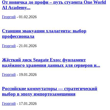
От новичка до профи – путь студента One World
AI Academy...
Георгий
-
01.02.2026
Станции эвакуации хладагента: выбор
профессионала
Георгий
-
21.01.2026
Жёсткий диск Seagate Exos: фундамент
надёжного хранения данных для серверов и...
Георгий
-
19.01.2026
Российские коммутаторы — стратегический
выбор в эпоху импортозамещения
Георгий
-
17.01.2026