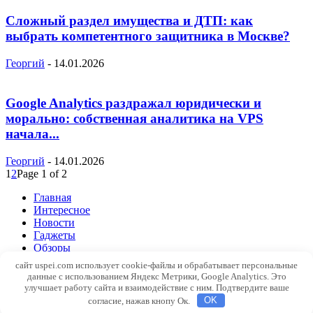
Сложный раздел имущества и ДТП: как
выбрать компетентного защитника в Москве?
Георгий
-
14.01.2026
Google Analytics раздражал юридически и
морально: собственная аналитика на VPS
начала...
Георгий
-
14.01.2026
1
2
Page 1 of 2
Главная
Интересное
Новости
Гаджеты
Обзоры
Windows
сайт uspei.com использует cookie-файлы и обрабатывает персональные
SEO
данные с использованием Яндекс Метрики, Google Analytics. Это
Web
улучшает работу сайта и взаимодействие с ним. Подтвердите ваше
Контакты
согласие, нажав кнопу Ок.
OK