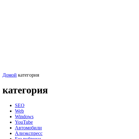
Домой
категория
категория
SEO
Web
Windows
YouTube
Автомобили
Алиэкспресс
Без рубрики