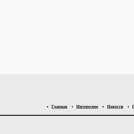
о спамом.
Узнайте, как обрабатываются ваши данные комментари
Главная
Интересное
Новости