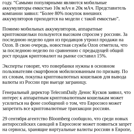
году. “Самыми популярными являются мобильные
аккумуляторы емкостью 10к мАч и 20к мАч. Представитель
компании заявил: “Более 80% покупок внешних
аккумуляторов приходится на модели с такой емкостью”.
Помимо мобильных аккумуляторов, аппаратные
криптокошельки пользуются высоким спросом у россиян. За
последнюю неделю один из продавцов утроил продажи на
Ozon. В свою очередь, новостная служба Ozon отметила, что
за последнюю неделю по сравнению с предыдущей общий
рост продаж криптовалют на рынке составил 15%.
Эксперты говорят, что повербанки нужны в основном
пользователям смартфонов мобилизованным по призыву. По
их словам, покупка криптовалютных кошельков для вывода
валюты из России при выезде заграницу.
Генеральный директор TelecomDaily Денис Кусков заявил, что
интерес к аппаратным криптовалютным кошелькам может
усилиться на фоне сообщений о том, что Евросоюз может
запретить все криптовалютные транзакции россиян.
29 сентября агентство Bloomberg сообщило, что среди новых
антироссийских санкций в Евросоюзе может появиться запрет
на сервисы, хранящие виртуальные валюты россиян в Европе,