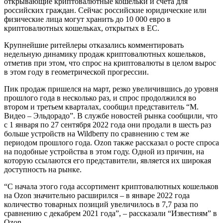
открывающие криптовалютные кошельки и счета для
российских граждан. Сейчас российские юридические или
физические лица могут хранить до 10 000 евро в
криптовалютных кошельках, открытых в ЕС.
Крупнейшие ритейлеры отказались комментировать
недельную динамику продаж криптовалютных кошельков,
отметив при этом, что спрос на криптовалюты в целом вырос
в этом году в геометрической прогрессии.
Пик продаж пришелся на март, резко увеличившись до уровня
прошлого года в несколько раз, и спрос продолжился во
втором и третьем кварталах, сообщил представитель “М.
Видео – Эльдорадо”. В службе новостей рынка сообщили, что
с 1 января по 27 сентября 2022 года они продали в шесть раз
больше устройств на Wildberry по сравнению с тем же
периодом прошлого года. Ozon также рассказал о росте спроса
на подобные устройства в этом году. Одной из причин, на
которую ссылаются его представители, является их широкая
доступность на рынке.
“С начала этого года ассортимент криптовалютных кошельков
на Ozon значительно расширился – в январе 2022 года
количество товарных позиций увеличилось в 7,7 раза по
сравнению с декабрем 2021 года”, – рассказали “Известиям” в
Ozon.