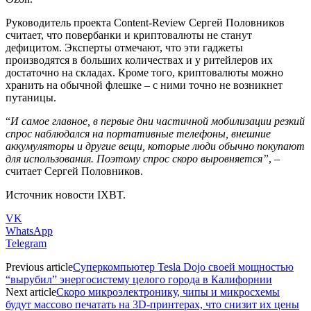
Руководитель проекта Content-Review Сергей Половников
считает, что повербанки и криптовалюты не станут
дефицитом. Эксперты отмечают, что эти гаджеты
производятся в больших количествах и у ритейлеров их
достаточно на складах. Кроме того, криптовалюты можно
хранить на обычной флешке – с ними точно не возникнет
путаницы.
“
И самое главное, в первые дни частичной мобилизации резкий
спрос наблюдался на портативные телефоны, внешние
аккумуляторы и другие вещи, которые люди обычно покупают
для использования. Поэтому спрос скоро выровняется”
, –
считает Сергей Половников.
Источник новости IXBT.
VK
WhatsApp
Telegram
Previous article
Суперкомпьютер Tesla Dojo своей мощностью
“вырубил” энергосистему целого города в Калифорнии
Next article
Скоро микроэлектронику, чипы и микросхемы
будут массово печатать на 3D-принтерах, что снизит их цены