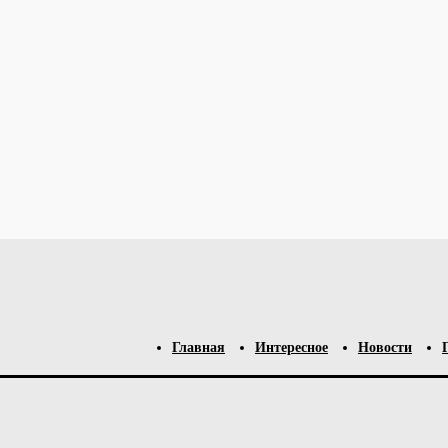
о спамом.
Узнайте, как обрабатываются ваши данные комментари
Главная
Интересное
Новости