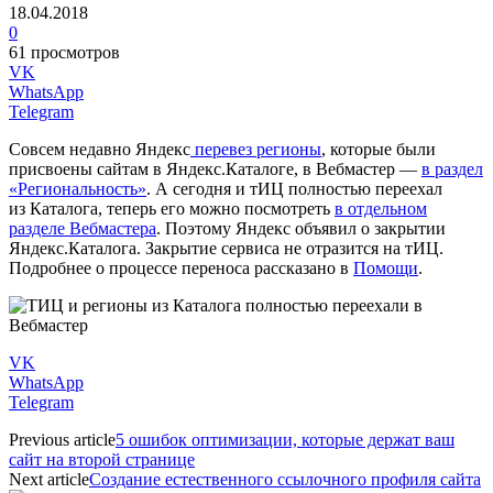
18.04.2018
0
61 просмотров
VK
WhatsApp
Telegram
Совсем недавно Яндекс
перевез регионы
, которые были
присвоены сайтам в Яндекс.Каталоге, в Вебмастер —
в раздел
«Региональность»
. А сегодня и тИЦ полностью переехал
из Каталога, теперь его можно посмотреть
в отдельном
разделе Вебмастера
. Поэтому Яндекс объявил о закрытии
Яндекс.Каталога. Закрытие сервиса не отразится на тИЦ.
Подробнее о процессе переноса рассказано в
Помощи
.
VK
WhatsApp
Telegram
Previous article
5 ошибок оптимизации, которые держат ваш
сайт на второй странице
Next article
Создание естественного ссылочного профиля сайта