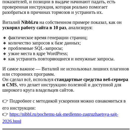
показателей, и позиции в выдаче начинают падать, есть
проверенная инструкция, которая реально помогает
разобраться в причинах тормозов и устранить их.
Виталий
Nibbl.ru
на собственном примере показал, как он
ускорил работу сайта в 10 раз
, анализируя:
🔸 фактическое время генерации страниц;
🔸 количество запросов к базе данных;
🔸 проблемные SQL-запросы;
🔸 узкие места в ядре WordPress;
🔸 как устранить повторяющиеся и ненужные запросы.
И самое важное — Виталий не использовал лишних плагинов
или сторонних программ.
Он сделал всё, используя
стандартные средства веб-сервера
и CMS
, что делает инструкцию полезной и доступной для
широкого круга владельцев сайтов.
👉 Подробнее с методикой ускорения можно ознакомиться в
его инструкции:
👉
https://nibbl.ru/pochemu-tak-medlenno-zagruzhaetsya-sajt-
2026.html