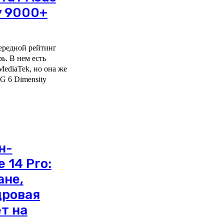
y 9000+
ередной рейтинг
ь. В нем есть
ediaTek, но она же
н-
 14 Pro:
ане,
дровая
т на