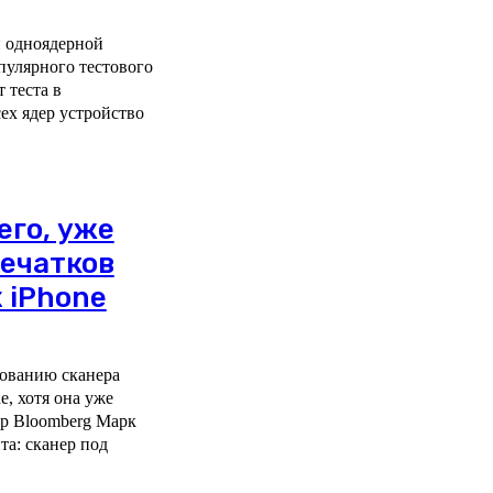
 одноядерной
опулярного тестового
ех ядер устройство
его, уже
печатков
 iPhone
зованию сканера
e, хотя она уже
та: сканер под