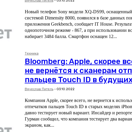
Вячеслав Питель
-
03.10.2022
Новый телефон Sony модели XQ-DS99, оснащенный
системой Dimensity 8000, появился в базе данных п
приложения Geekbench, сообщает IT House. Результат теста в
однопоточном режиме - 867, а при использовании вс
набирает 3484 балла. Смартфон оснащен 12...
Техника
Bloomberg: Apple, скорее вс
не вернётся к сканерам от
пальцев Touch ID в будущих
Вячеслав Питель
-
03.10.2022
Компания Apple, скорее всего, не вернется к исполь
отпечатков пальцев Touch ID в старых моделях iPhon
давно тестирует новый вариант. Инсайдер и репортер Bloomberg Марк
Гурман сообщил, что компания тестирует два вариан
экраном, как...