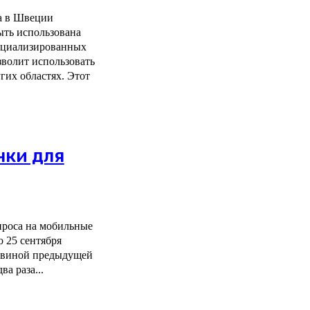
а в Швеции
ыть использована
пециализированных
зволит использовать
 областях. Этот
нки для
проса на мобильные
 25 сентября
ловиной предыдущей
два раза...