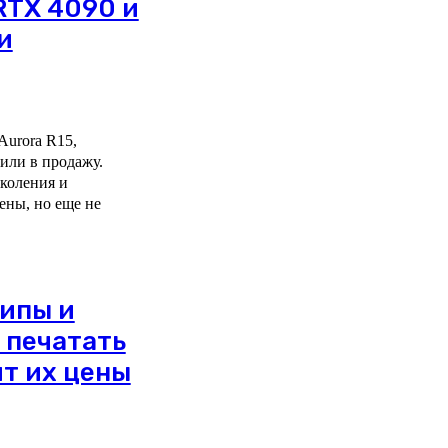
RTX 4090 и
и
Aurora R15,
или в продажу.
околения и
ены, но еще не
чипы и
 печатать
ит их цены