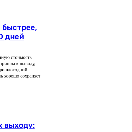
а быстрее,
10 дней
пную стоимость
пришла к выводу,
 прошлогодний
к выходу: