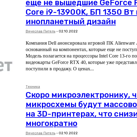
еще не вышедшие GeForce 
Core i9-13900K, БП 1350 Вт 
инопланетный дизайн
Вячеслав Питель
-
02.10.2022
Компания Dell анонсировала игровой ПК Alienware 
основанный на компонентах, которые еще не поступ
Модель полагается на процессоры Intel Core 13-го п
видеокарты GeForce RTX 40, которые уже представл
поступили в продажу. О ценах...
Техника
Скоро микроэлектронику, 
микросхемы будут массово
на 3D-принтерах, что сниз
многократно
Вячеслав Питель
-
02.10.2022