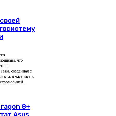
 своей
госистему
и
его
 мощным, что
esla, созданная с
екта, в частности,
ктромобилей...
dragon 8+
ьтат Asus