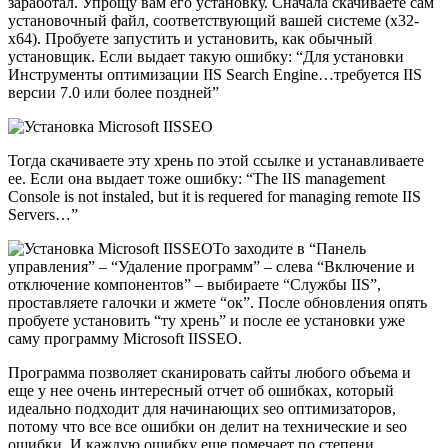
заработал. Упрощу вам его установку. Сначала скачиваете сам
установочный файл, соответствующий вашей системе (x32-
x64). Пробуете запустить и установить, как обычный
установщик. Если выдает такую ошибку: “Для установки
Инструменты оптимизации IIS Search Engine…требуется IIS
версии 7.0 или более поздней”
Тогда скачиваете эту хрень по этой ссылке и устанавливаете
ее. Если она выдает тоже ошибку: “Тhe IIS management
Console is not instaled, but it is requered for managing remote IIS
Servers…”
То заходите в “Панель
управления” – “Удаление программ” – слева “Включение и
отключение компонентов” – выбираете “Службы IIS”,
проставляете галочки и жмете “ок”. После обновления опять
пробуете установить “ту хрень” и после ее установки уже
саму программу Microsoft IISSEO.
Программа позволяет сканировать сайты любого объема и
еще у нее очень интересный отчет об ошибках, который
идеально подходит для начинающих seo оптимизаторов,
потому что все все ошибки он делит на технические и seo
ошибки. И каждую ошибку еще помечает по степени