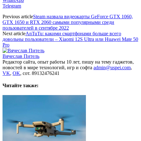
WhatsApp
Telegram
Previous article
Steam назвала видеокарты GeForce GTX 1060,
GTX 1650 и RTX 2060 самыми популярными среди
пользователей в сентябре 2022
Next article
AnTuTu: какими смартфонами больше всего
довольны пользователи – Xiaomi 12S Ultra или Huawei Mate 50
Pro
Вячеслав Питель
Редактор сайта, опыт работы 10 лет, пишу на тему гаджетов,
новостей в мире технологий, игр и софта
admin@uspei.com
,
VK
,
OK
, сот. 89132476241
Читайте также: