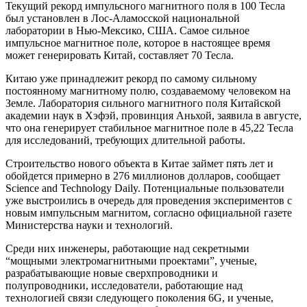
Текущий рекорд импульсного магнитного поля в 100 Тесла
был установлен в Лос-Аламосской национальной
лаборатории в Нью-Мексико, США. Самое сильное
импульсное магнитное поле, которое в настоящее время
может генерировать Китай, составляет 70 Тесла.
Китаю уже принадлежит рекорд по самому сильному
постоянному магнитному полю, создаваемому человеком на
Земле. Лаборатория сильного магнитного поля Китайской
академии наук в Хэфэй, провинция Аньхой, заявила в августе,
что она генерирует стабильное магнитное поле в 45,22 Тесла
для исследований, требующих длительной работы.
Строительство нового объекта в Китае займет пять лет и
обойдется примерно в 276 миллионов долларов, сообщает
Science and Technology Daily. Потенциальные пользователи
уже выстроились в очередь для проведения экспериментов с
новым импульсным магнитом, согласно официальной газете
Министерства науки и технологий.
Среди них инженеры, работающие над секретными
“мощными электромагнитными проектами”, ученые,
разрабатывающие новые сверхпроводники и
полупроводники, исследователи, работающие над
технологией связи следующего поколения 6G, и ученые,