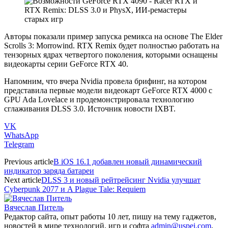
Авторы показали пример запуска ремикса на основе The Elder
Scrolls 3: Morrowind. RTX Remix будет полностью работать на
тензорных ядрах четвертого поколения, которыми оснащены
видеокарты серии GeForce RTX 40.
Напомним, что вчера Nvidia провела брифинг, на котором
представила первые модели видеокарт GeForce RTX 4000 с
GPU Ada Lovelace и продемонстрировала технологию
сглаживания DLSS 3.0. Источник новости IXBT.
VK
WhatsApp
Telegram
Previous article
В iOS 16.1 добавлен новый динамический
индикатор заряда батареи
Next article
DLSS 3 и новый рейтрейсинг Nvidia улучшат
Cyberpunk 2077 и A Plague Tale: Requiem
Вячеслав Питель
Редактор сайта, опыт работы 10 лет, пишу на тему гаджетов,
новостей в мире технологий, игр и софта
admin@uspei.com
,