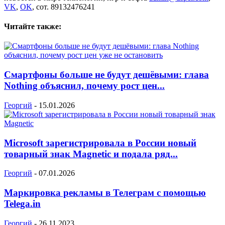
VK
,
OK
, сот. 89132476241
Читайте также:
Смартфоны больше не будут дешёвыми: глава
Nothing объяснил, почему рост цен...
Георгий
-
15.01.2026
Microsoft зарегистрировала в России новый
товарный знак Magnetic и подала ряд...
Георгий
-
07.01.2026
Маркировка рекламы в Телеграм с помощью
Telega.in
Георгий
-
26.11.2023