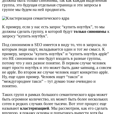
должны быть только синонимы, так как каждая выделенная
группа, это будущая отдельная страница и эти запросы в
группе мы будем на ней продвигать.
К примеру, если у нас есть запрос “купить ноутбук”, то мы
должны сделать группу, в которой будут
только синонимы
к
запросу “купить ноутбук”.
Под синонимом в SEO имеется в виду то, что в запросы, по
которым люди ищут, вкладывается один и тот же смысл. К
примеру, запросы “купить ноутбук” и “купить ноутбук apple”
это НЕ синонимы и они будут входить в разные группы,
потому что у них разное понятие. В первом случае человек
ищет просто ноутбук и это может быть даже samsung, а совсем
не apple. Во втором же случае человек ищет конкретно apple.
Ну, еще один пример. Человек ищет “такси” и
“междугороднее такси” – тут думаю тоже очевидно и
понятно.
Таких групп в рамках большого семантического ядра может
быть огромное количество, их может быть более нескольких
сотен в редких случаях более тысячи. Вот этот процесс еще
называют
кластеризацией
. Мы рассмотрим, как его сделать
вручную, я покажу основы и попытаюсь вывести хотя бы