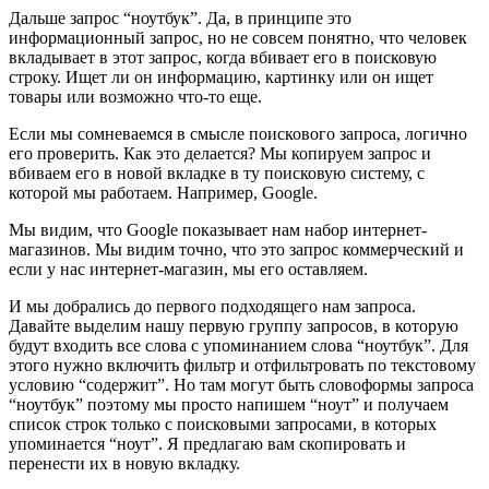
Дальше запрос “ноутбук”. Да, в принципе это
информационный запрос, но не совсем понятно, что человек
вкладывает в этот запрос, когда вбивает его в поисковую
строку. Ищет ли он информацию, картинку или он ищет
товары или возможно что-то еще.
Если мы сомневаемся в смысле поискового запроса, логично
его проверить. Как это делается? Мы копируем запрос и
вбиваем его в новой вкладке в ту поисковую систему, с
которой мы работаем. Например, Google.
Мы видим, что Google показывает нам набор интернет-
магазинов. Мы видим точно, что это запрос коммерческий и
если у нас интернет-магазин, мы его оставляем.
И мы добрались до первого подходящего нам запроса.
Давайте выделим нашу первую группу запросов, в которую
будут входить все слова с упоминанием слова “ноутбук”. Для
этого нужно включить фильтр и отфильтровать по текстовому
условию “содержит”. Но там могут быть словоформы запроса
“ноутбук” поэтому мы просто напишем “ноут” и получаем
список строк только с поисковыми запросами, в которых
упоминается “ноут”. Я предлагаю вам скопировать и
перенести их в новую вкладку.