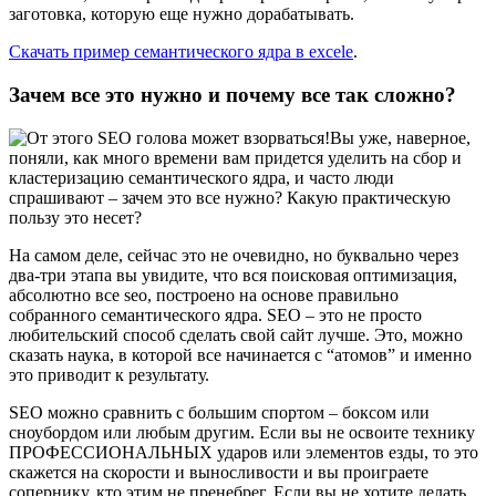
заготовка, которую еще нужно дорабатывать.
Скачать пример семантического ядра в excele
.
Зачем все это нужно и почему все так сложно?
Вы уже, наверное,
поняли, как много времени вам придется уделить на сбор и
кластеризацию семантического ядра, и часто люди
спрашивают – зачем это все нужно? Какую практическую
пользу это несет?
На самом деле, сейчас это не очевидно, но буквально через
два-три этапа вы увидите, что вся поисковая оптимизация,
абсолютно все seo, построено на основе правильно
собранного семантического ядра. SEO – это не просто
любительский способ сделать свой сайт лучше. Это, можно
сказать наука, в которой все начинается с “атомов” и именно
это приводит к результату.
SEO можно сравнить с большим спортом – боксом или
сноубордом или любым другим. Если вы не освоите технику
ПРОФЕССИОНАЛЬНЫХ ударов или элементов езды, то это
скажется на скорости и выносливости и вы проиграете
сопернику, кто этим не пренебрег. Если вы не хотите делать