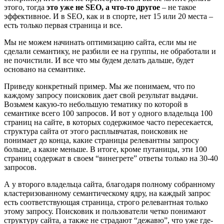
этого, тогда
это уже не SEO, а что-то другое
– не такое
эффективное. И в SEO, как и в спорте, нет 15 или 20 места –
есть только первая страница и все.
Мы не можем начинать оптимизацию сайта, если мы не
сделали семантику, не разбили ее на группы, не обработали и
не почистили. И все что мы будем делать дальше, будет
основано на семантике.
Приведу конкретный пример. Мы же понимаем, что по
каждому запросу поисковик дает свой результат выдачи.
Возьмем какую-то небольшую тематику по которой в
семантике всего 100 запросов. И вот у одного владельца 100
страниц на сайте, в которых содержимое часто пересекается,
структура сайта от этого расплывчатая, поисковик не
понимает до конца, какие страницы релевантны запросу
больше, а какие меньше. В итоге, кроме путаницы, эти 100
страниц содержат в своем “винегрете” ответы только на 30-40
запросов.
А у второго владельца сайта, благодаря полному собранному
кластеризованному семантическому ядру, на каждый запрос
есть соответствующая страница, строго релевантная только
этому запросу. Поисковик и пользователи четко понимают
структуру сайта, а также не страдают “дежавю”, что уже где-