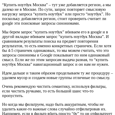
“Купить ноутбук Москва” – тут уже добавляется регион, а мы
далеко не в Москве. По сути, запрос повторяет смысловую
нагрузку запроса “купить ноутбук” или просто “ноутбук”. Но
поскольку добавляется регион, стоит проверить считает ли
google эти поисковые запросы синонимами.
Мы берем запрос “купить ноутбук” вбиваем его в google и в
другой вкладке вбиваем запрос “купить ноутбук Москва”. И
сравниваем результаты поиска на предмет повторения
результатов, то есть именно конкретных страничек. Если хотя
бы 4-5 страничек одинаковых, то мы можем считать, что это
запросы синонимы и Google показывает по ним одинаковый
смысл. Если же по этим запросам выдача разная, то “купить
ноутбук Москва” навигационный запрос и он нам не нужен.
Идем дальше и таким образом проделываем ту же процедуру –
удаляем мусор и создаем новые группы отличные по смыслу.
Очень рекомендую чистить семантику, используя фильтры,
если чистить ручками, то есть большой шанс что-то
пропустить.
Но когда мы фильтруем, надо быть аккуратным, чтобы не
удалить какие-то важные слова случайно отфильтровав их.
Например, если в фильтр вбить просто “бу” то он отфильтрует