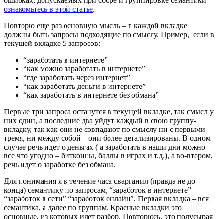
ошибках, допускаемых при сборе и группировке семантики
ознакомьтесь в этой статье
.
Повторю еще раз основную мысль – в каждой вкладке
должны быть запросы подходящие по смыслу. Пример, если в
текущей вкладке 5 запросов:
“заработать в интернете”
“как можно заработать в интернете”
“где заработать через интернет”
“как заработать деньги в интернете”
“как заработать в интернете без обмана”
Первые три запроса останутся в текущей вкладке, так смысл у
них один, а последние два уйдут каждый в свою группу-
вкладку, так как они не совпадают по смыслу ни с первыми
тремя, ни между собой – они более детализированы. В одном
случае речь идет о деньгах ( а заработать в наши дни можно
все что угодно – биткоины, баллы в играх и т.д.), а во-втором,
речь идет о заработке без обмана.
Для понимания я в течение часа сварганил (правда не до
конца) семантику по запросам, “заработок в интернете”
“заработок в сети” “заработок онлайн”. Первая вкладка – вся
семантика, а далее по группам. Красные вкладки это
основные, из которых идет разбор. Повторюсь, это полусырая