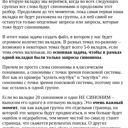
Во вторую вкладку мы вернёмся, когда во всех следующих
группах все слова будут синонимами и продолжим этот
разбор. Продолжим до тех моментов, пока самая первая наша
вкладка не будет разложена на группы, а в ней самой не
останутся только нецелевые запросы или запросы, которые
тоже будут синонимами.
В итоге наша задача создать файл, в котором у нас будет
огромное количество вкладок. В разных темах по-разному –
возможно в некоторых темах будет всего 5-6 вкладок, если
тема очень маленькая, но
основная задача, чтобы в рамках
одной вкладки были только запросы синонимы
.
Причем не просто слова синонимы в классическом
понимании, а синонимы с точки зрения поисковой системы.
Вот как из примера “купить ноутбук” и “ноутбук” это
синонимы с точки зрения поисковой системы, поэтому они у
нас остались в одной группе.
Если во вкладке 20 синонимов и один НЕ СИНОНИМ –
выносим его одного в отельную вкладку. Это
очень важный
момент
, так как каждая группа это отдельная страница, на
которой эти запросы будут продвигаться, и чем больше будет
ошибок и недоработок, тем менее чистой по смыслу станет
страница, что скажется результатах поиска. О других