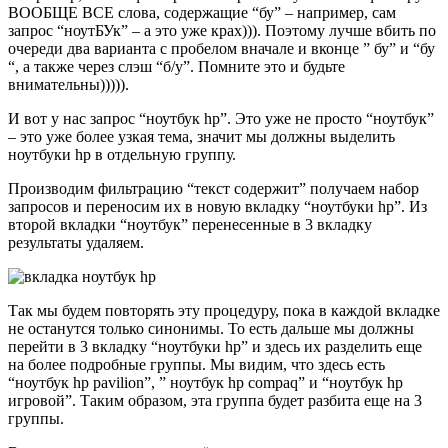
ВООБЩЕ ВСЕ слова, содержащие “бу” – например, сам
запрос “ноутБУк” – а это уже крах))). Поэтому лучше вбить по
очереди два варианта с пробелом вначале и вконце ” бу” и “бу
“, а также через слэш “б/у”. Помните это и будьте
внимательны))))).
И вот у нас запрос “ноутбук hp”. Это уже не просто “ноутбук”
– это уже более узкая тема, значит мы должны выделить
ноутбуки hp в отдельную группу.
Производим фильтрацию “текст содержит” получаем набор
запросов и переносим их в новую вкладку “ноутбуки hp”. Из
второй вкладки “ноутбук” перенесенные в 3 вкладку
результаты удаляем.
Так мы будем повторять эту процедуру, пока в каждой вкладке
не останутся только синонимы. То есть дальше мы должны
перейти в 3 вкладку “ноутбуки hp” и здесь их разделить еще
на более подробные группы. Мы видим, что здесь есть
“ноутбук hp pavilion”, ” ноутбук hp compaq” и “ноутбук hp
игровой”. Таким образом, эта группа будет разбита еще на 3
группы.