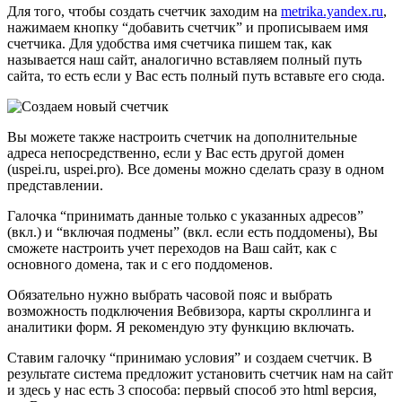
Для того, чтобы создать счетчик заходим на
metrika.yandex.ru
,
нажимаем кнопку “добавить счетчик” и прописываем имя
счетчика. Для удобства имя счетчика пишем так, как
называется наш сайт, аналогично вставляем полный путь
сайта, то есть если у Вас есть полный путь вставьте его сюда.
Вы можете также настроить счетчик на дополнительные
адреса непосредственно, если у Вас есть другой домен
(uspei.ru, uspei.pro). Все домены можно сделать сразу в одном
представлении.
Галочка “принимать данные только с указанных адресов”
(вкл.) и “включая подмены” (вкл. если есть поддомены), Вы
сможете настроить учет переходов на Ваш сайт, как с
основного домена, так и с его поддоменов.
Обязательно нужно выбрать часовой пояс и выбрать
возможность подключения Вебвизора, карты скроллинга и
аналитики форм. Я рекомендую эту функцию включать.
Ставим галочку “принимаю условия” и создаем счетчик. В
результате система предложит установить счетчик нам на сайт
и здесь у нас есть 3 способа: первый способ это html версия,