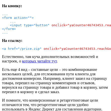
На кнопку:
... 

<form action=
""
> 

    ... 

    <input type=
"button"
onclick=
"yaCounter46743453.rea
</
form
...
На ссылку:
<a href=
"/price.zip"
onclick=
"yaCounter46743453.reachGo
Естественно, там куча дополнительных возможностей и
настроек, о
которых читайте тут
.
Есть еще 4 вид – составные цели – это комбинирование
нескольких целей, для отслеживания пути клиента для
достижения конверсии. Например, клиент зашел на страницу
товара, перешел на страницу комментариев и отзывов,
вернулся на страницу товара и добавил товар в корзину, затем
перешел в корзину и сделал заказ.
И помните, что конверсионные и ретаргетинговые цели
отличаются тем, что ретаргетинговые цели удобно
использовать в Яндекс Директ для составления аудитории.