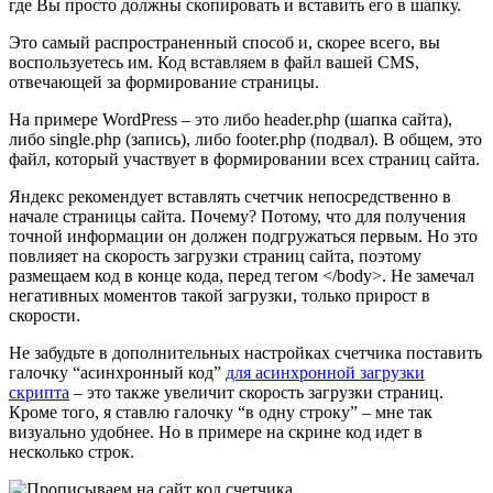
где Вы просто должны скопировать и вставить его в шапку.
Это самый распространенный способ и, скорее всего, вы
воспользуетесь им. Код вставляем в файл вашей CMS,
отвечающей за формирование страницы.
На примере WordPress – это либо header.php (шапка сайта),
либо single.php (запись), либо footer.php (подвал). В общем, это
файл, который участвует в формировании всех страниц сайта.
Яндекс рекомендует вставлять счетчик непосредственно в
начале страницы сайта. Почему? Потому, что для получения
точной информации он должен подгружаться первым. Но это
повлияет на скорость загрузки страниц сайта, поэтому
размещаем код в конце кода, перед тегом </body>. Не замечал
негативных моментов такой загрузки, только прирост в
скорости.
Не забудьте в дополнительных настройках счетчика поставить
галочку “асинхронный код”
для асинхронной загрузки
скрипта
– это также увеличит скорость загрузки страниц.
Кроме того, я ставлю галочку “в одну строку” – мне так
визуально удобнее. Но в примере на скрине код идет в
несколько строк.