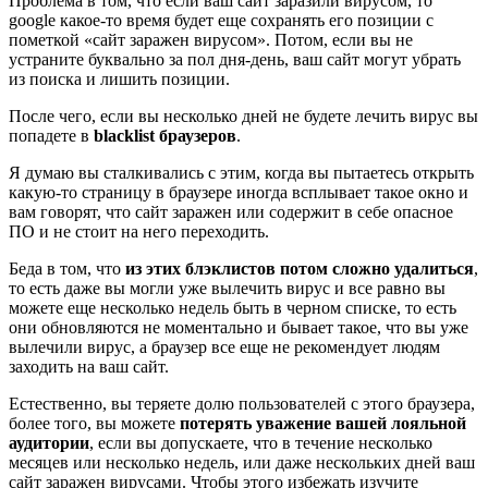
Проблема в том, что если ваш сайт заразили вирусом, то
google какое-то время будет еще сохранять его позиции с
пометкой «сайт заражен вирусом». Потом, если вы не
устраните буквально за пол дня-день, ваш сайт могут убрать
из поиска и лишить позиции.
После чего, если вы несколько дней не будете лечить вирус вы
попадете в
blacklist браузеров
.
Я думаю вы сталкивались с этим, когда вы пытаетесь открыть
какую-то страницу в браузере иногда всплывает такое окно и
вам говорят, что сайт заражен или содержит в себе опасное
ПО и не стоит на него переходить.
Беда в том, что
из этих блэклистов потом сложно удалиться
,
то есть даже вы могли уже вылечить вирус и все равно вы
можете еще несколько недель быть в черном списке, то есть
они обновляются не моментально и бывает такое, что вы уже
вылечили вирус, а браузер все еще не рекомендует людям
заходить на ваш сайт.
Естественно, вы теряете долю пользователей с этого браузера,
более того, вы можете
потерять уважение вашей лояльной
аудитории
, если вы допускаете, что в течение несколько
месяцев или несколько недель, или даже нескольких дней ваш
сайт заражен вирусами. Чтобы этого избежать изучите