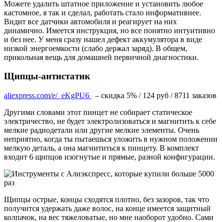
Можете удалить штатное приложение и установить любое
кастомное, я так и сделал, работать стало информативнее.
Видит все датчики автомобиля и реагирует на них
динамично. Имеется инструкция, но все понятно интуитивно
и без нее. У меня сразу нашел дефект аккумулятора в виде
низкой энергоемкости (слабо держал заряд). В общем,
прикольная вещь для домашней первичной диагностики.
Щипцы-антистатик
aliexpress.com/e/_eKgPU6
– скидка 5% / 124 руб / 8711 заказов
Другими словами этот пинцет не собирает статическое
электричество, не будет электролизоваться и магнитить к себе
мелкие радиодетали или другие мелкие элементы. Очень
неприятно, когда ты пытаешься уложить в нужном положении
мелкую деталь, а она магнититься к пинцету. В комплект
входит 6 щипцов изогнутые и прямые, разной конфигурации.
Щипцы острые, концы сходятся плотно, без зазоров, так что
получится удержать даже волос, на конце имеется защитный
колпачок, на вес тяжеловатые, но мне наоборот удобно. Сами