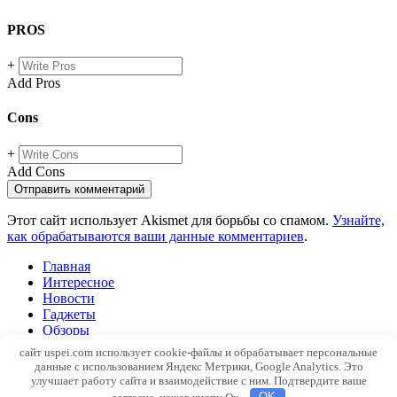
PROS
+
Add Pros
Cons
+
Add Cons
Этот сайт использует Akismet для борьбы со спамом.
Узнайте,
как обрабатываются ваши данные комментариев
.
Главная
Интересное
Новости
Гаджеты
Обзоры
Windows
сайт uspei.com использует cookie-файлы и обрабатывает персональные
SEO
данные с использованием Яндекс Метрики, Google Analytics. Это
Web
улучшает работу сайта и взаимодействие с ним. Подтвердите ваше
Контакты
согласие, нажав кнопу Ок.
OK