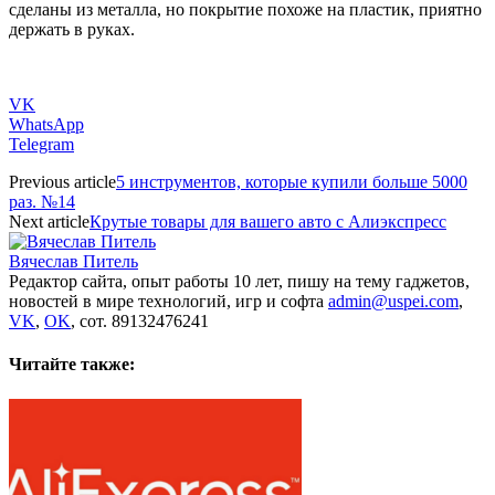
сделаны из металла, но покрытие похоже на пластик, приятно
держать в руках.
VK
WhatsApp
Telegram
Previous article
5 инструментов, которые купили больше 5000
раз. №14
Next article
Крутые товары для вашего авто с Алиэкспресс
Вячеслав Питель
Редактор сайта, опыт работы 10 лет, пишу на тему гаджетов,
новостей в мире технологий, игр и софта
admin@uspei.com
,
VK
,
OK
, сот. 89132476241
Читайте также: