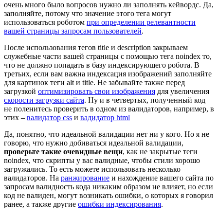
очень много было вопросов нужно ли заполнять кейвордс. Да,
заполняйте, потому что значение этого тега могут
использоваться роботом
при определении релевантности
вашей страницы запросам пользователей
.
После использования тегов title и description закрываем
служебные части вашей страницы с помощью тега noindex то,
что не должно попадать в базу индексирующего робота. В
третьих, если вам важна индексация изображений заполняйте
для картинок теги alt и title. Не забывайте также перед
загрузкой
оптимизировать свои изображения
для увеличения
скорости загрузки сайта
. Ну и в четвертых, полученный код
не поленитесь проверить в одном из валидаторов, например, в
этих –
валидатор css
и
вадидатор html
Да, понятно, что идеальной валидации нет ни у кого. Но я не
говорю, что нужно добиваться идеальной валидации,
проверьте такие очевидные вещи
, как не закрытые теги
noindex, что скрипты у вас валидные, чтобы стили хорошо
загружались. То есть можете использовать несколько
валидаторов. На
ранжирование
и нахождение вашего сайта по
запросам валидность кода никаким образом не влияет, но если
код не валиден, могут возникать ошибки, о которых я говорил
ранее, а также другие
ошибки индексирования
.