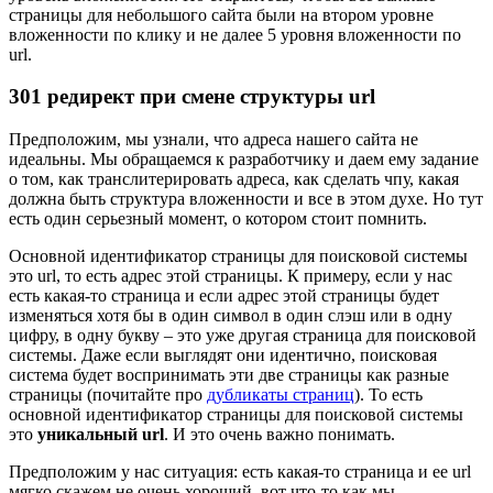
страницы для небольшого сайта были на втором уровне
вложенности по клику и не далее 5 уровня вложенности по
url.
301 редирект при смене структуры url
Предположим, мы узнали, что адреса нашего сайта не
идеальны. Мы обращаемся к разработчику и даем ему задание
о том, как транслитерировать адреса, как сделать чпу, какая
должна быть структура вложенности и все в этом духе. Но тут
есть один серьезный момент, о котором стоит помнить.
Основной идентификатор страницы для поисковой системы
это url, то есть адрес этой страницы. К примеру, если у нас
есть какая-то страница и если адрес этой страницы будет
изменяться хотя бы в один символ в один слэш или в одну
цифру, в одну букву – это уже другая страница для поисковой
системы. Даже если выглядят они идентично, поисковая
система будет воспринимать эти две страницы как разные
страницы (почитайте про
дубликаты страниц
). То есть
основной идентификатор страницы для поисковой системы
это
уникальный url
. И это очень важно понимать.
Предположим у нас ситуация: есть какая-то страница и ее url
мягко скажем не очень хороший, вот что-то как мы