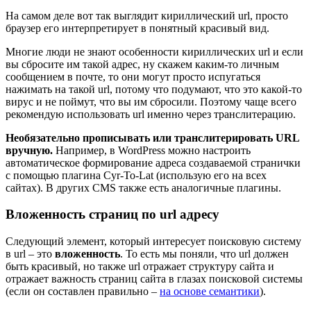
На самом деле вот так выглядит кириллический url, просто
браузер его интерпретирует в понятный красивый вид.
Многие люди не знают особенности кириллических url и если
вы сбросите им такой адрес, ну скажем каким-то личным
сообщением в почте, то они могут просто испугаться
нажимать на такой url, потому что подумают, что это какой-то
вирус и не поймут, что вы им сбросили. Поэтому чаще всего
рекомендую использовать url именно через транслитерацию.
Необязательно прописывать или транслитерировать URL
вручную.
Например, в WordPress можно настроить
автоматическое формирование адреса создаваемой странички
с помощью плагина Cyr-To-Lat (использую его на всех
сайтах). В других CMS также есть аналогичные плагины.
Вложенность страниц по url адресу
Следующий элемент, который интересует поисковую систему
в url – это
вложенность
. То есть мы поняли, что url должен
быть красивый, но также url отражает структуру сайта и
отражает важность страниц сайта в глазах поисковой системы
(если он составлен правильно –
на основе семантики
).