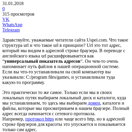
31.01.2018
0
315 просмотров
VK
WhatsApp
Telegram
Здравствуйте, уважаемые читатели сайта Uspei.com. Что такое
структура url и что такое url в принципе? Url это тот адрес,
который мы видим в адресной строке браузера. В переводе с
английского языка url расшифровывается как
“
универсальный показатель адресов
“. Он чем-то очень
напоминает путь файлов в нашей операционной системе.
Если вы что-то устанавливали на свой компьютер вы
указывали: С:/program files/games, и устанавливали туда
какую-то программу.
Это практически то же самое. Только если мы в своих
локальных путях выбираем локальный диск и каталоги, куда
мы устанавливаем, то здесь мы выбираем
домен
, каталоги и
файлы, которые мы просматриваем в нашем браузере. Полный
адрес всегда начинается с сетевого протокола.
Например,
протокол https
или чаще всего http, но в адресной
строке браузеров для красоты это упускается и показывается
только сам адрес.