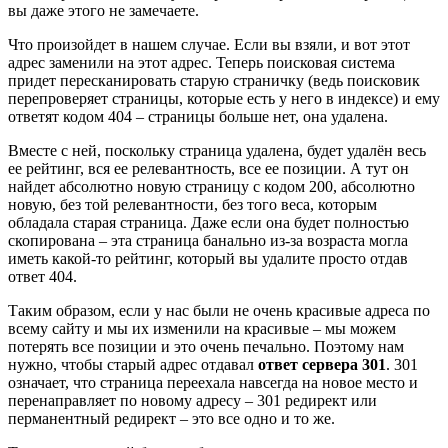
вы даже этого не замечаете.
Что произойдет в нашем случае. Если вы взяли, и вот этот
адрес заменили на этот адрес. Теперь поисковая система
придет пересканировать старую страничку (ведь поисковик
перепроверяет страницы, которые есть у него в индексе) и ему
ответят кодом 404 – страницы больше нет, она удалена.
Вместе с ней, поскольку страница удалена, будет удалён весь
ее рейтинг, вся ее релевантность, все ее позиции. А тут он
найдет абсолютно новую страницу с кодом 200, абсолютно
новую, без той релевантности, без того веса, которым
обладала старая страница. Даже если она будет полностью
скопирована – эта страница банально из-за возраста могла
иметь какой-то рейтинг, который вы удалите просто отдав
ответ 404.
Таким образом, если у нас были не очень красивые адреса по
всему сайту и мы их изменили на красивые – мы можем
потерять все позиции и это очень печально. Поэтому нам
нужно, чтобы старый адрес отдавал
ответ сервера 301
. 301
означает, что страница переехала навсегда на новое место и
перенаправляет по новому адресу – 301 редирект или
перманентный редирект – это все одно и то же.