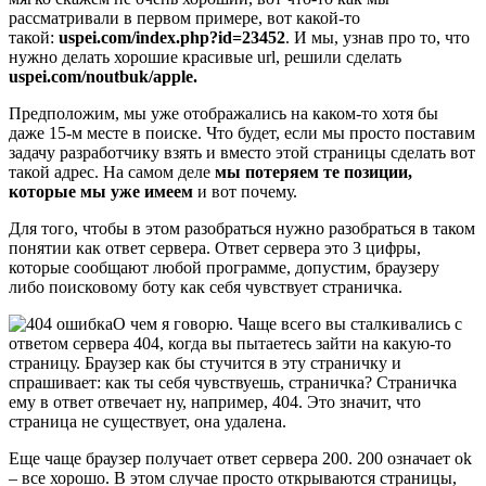
рассматривали в первом примере, вот какой-то
такой:
uspei.com/index.php?id=23452
. И мы, узнав про то, что
нужно делать хорошие красивые url, решили сделать
uspei.com/noutbuk/apple.
Предположим, мы уже отображались на каком-то хотя бы
даже 15-м месте в поиске. Что будет, если мы просто поставим
задачу разработчику взять и вместо этой страницы сделать вот
такой адрес. На самом деле
мы потеряем те позиции,
которые мы уже имеем
и вот почему.
Для того, чтобы в этом разобраться нужно разобраться в таком
понятии как ответ сервера. Ответ сервера это 3 цифры,
которые сообщают любой программе, допустим, браузеру
либо поисковому боту как себя чувствует страничка.
О чем я говорю. Чаще всего вы сталкивались с
ответом сервера 404, когда вы пытаетесь зайти на какую-то
страницу. Браузер как бы стучится в эту страничку и
спрашивает: как ты себя чувствуешь, страничка? Страничка
ему в ответ отвечает ну, например, 404. Это значит, что
страница не существует, она удалена.
Еще чаще браузер получает ответ сервера 200. 200 означает ok
– все хорошо. В этом случае просто открываются страницы,