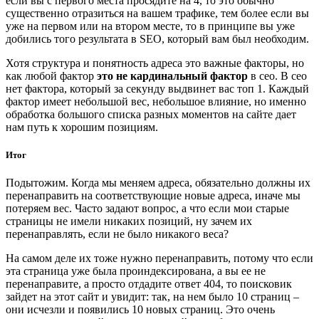
если вы с первого места просядите на 4, то это обычно
существенно отразиться на вашем трафике, тем более если вы
уже на первом или на втором месте, то в принципе вы уже
добились того результата в SEO, который вам был необходим.
Хотя структура и понятность адреса это важные факторы, но
как любой фактор
это не кардинальный фактор
в сео. В сео
нет фактора, который за секунду выдвинет вас топ 1. Каждый
фактор имеет небольшой вес, небольшое влияние, но именно
обработка большого списка разных моментов на сайте дает
нам путь к хорошим позициям.
Итог
Подытожим. Когда мы меняем адреса, обязательно должны их
перенаправить на соответствующие новые адреса, иначе мы
потеряем вес. Часто задают вопрос, а что если мои старые
страницы не имели никаких позиций, ну зачем их
перенаправлять, если не было никакого веса?
На самом деле их тоже нужно перенаправить, потому что если
эта страница уже была проиндексирована, а вы ее не
перенаправите, а просто отдадите ответ 404, то поисковик
зайдет на этот сайт и увидит: так, на нем было 10 страниц –
они исчезли и появились 10 новых страниц. Это очень