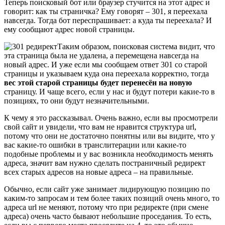
Теперь поисковый бот или браузер стучится на этот адрес и
говорит: как ты страничка? Ему говорят – 301, я переехала
навсегда. Тогда бот переспрашивает: а куда ты переехала? И
ему сообщают адрес новой страницы.
Таким образом, поисковая система видит, что
эта страница была не удалена, а перемещена навсегда на
новый адрес. И уже если мы сообщаем ответ 301 со старой
страницы и указываем куда она переехала корректно, тогда
вес этой старой страницы будет перенесён на новую
страницу. И чаще всего, если у нас и будут потери какие-то в
позициях, то они будут незначительными.
К чему я это рассказывал. Очень важно, если вы просмотрели
свой сайт и увидели, что вам не нравится структура url,
потому что они не достаточно понятны или вы видите, что у
вас какие-то ошибки в транслитерации или какие-то
подобные проблемы и у вас возникла необходимость менять
адреса, значит вам нужно сделать постраничный редирект
всех старых адресов на новые адреса – на правильные.
Обычно, если сайт уже занимает лидирующую позицию по
каким-то запросам и тем более таких позиций очень много, то
адреса url не меняют, потому что при редиректе (при смене
адреса) очень часто бывают небольшие проседания. То есть,