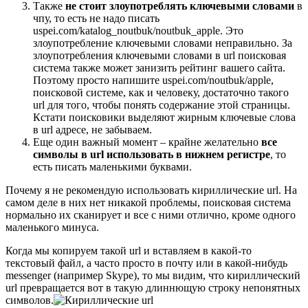
Также
не стоит злоупотреблять ключевыми словами
в
чпу, то есть не надо писать
uspei.com/katalog_noutbuk/noutbuk_apple. Это
злоупотребление ключевыми словами неправильно. За
злоупотребления ключевыми словами в url поисковая
система также может занизить рейтинг вашего сайта.
Поэтому просто напишите uspei.com/noutbuk/apple,
поисковой системе, как и человеку, достаточно такого
url для того, чтобы понять содержание этой страницы.
Кстати поисковики выделяют жирным ключевые слова
в url адресе, не забываем.
Еще один важный момент – крайне желательно
все
символы в url использовать в нижнем регистре
, то
есть писать маленькими буквами.
Почему я не рекомендую использовать кириллические url. На
самом деле в них нет никакой проблемы, поисковая система
нормально их сканирует и все с ними отлично, кроме одного
маленького минуса.
Когда мы копируем такой url и вставляем в какой-то
текстовый файл, а часто просто в почту или в какой-нибудь
messenger (например Skype), то мы видим, что кириллический
url превращается вот в такую длиннющую строку непонятных
символов.