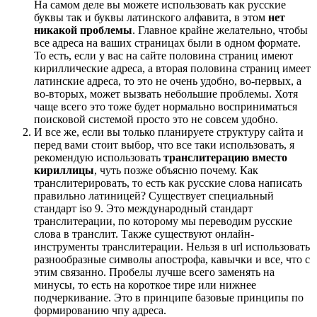
На самом деле вы можете использовать как русские
буквы так и буквы латинского алфавита, в этом
нет
никакой проблемы
. Главное крайне желательно, чтобы
все адреса на ваших страницах были в одном формате.
То есть, если у вас на сайте половина страниц имеют
кириллические адреса, а вторая половина страниц имеет
латинские адреса, то это не очень удобно, во-первых, а
во-вторых, может вызвать небольшие проблемы. Хотя
чаще всего это тоже будет нормально восприниматься
поисковой системой просто это не совсем удобно.
И все же, если вы только планируете структуру сайта и
перед вами стоит выбор, что все таки использовать, я
рекомендую использовать
транслитерацию вместо
кириллицы
, чуть позже объясню почему. Как
транслитерировать, то есть как русские слова написать
правильно латиницей? Существует специальный
стандарт iso 9. Это международный стандарт
транслитерации, по которому мы переводим русские
слова в транслит. Также существуют онлайн-
инструменты транслитерации. Нельзя в url использовать
разнообразные символы апострофа, кавычки и все, что с
этим связанно. Пробелы лучше всего заменять на
минусы, то есть на короткое тире или нижнее
подчеркивание. Это в принципе базовые принципы по
формированию чпу адреса.