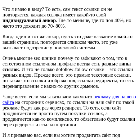
Что я имею в виду? То есть, сам текст ссылки он не
повторяется, каждая ссылка имеет какой-то свой
индивидуальный анкор
. Где-то меньше, где-то под 40%, но
часто это доходит до 70- 80%.
Когда один и тот же анкор, пусть это даже название какой-то
вашей страницы, повторяется слишком часто, это уже
вызывает подозрение у поисковой системы.
Очень многие seo-шники почему-то забывают о том, что в
естественном ссылочном профиле всегда есть
разные типы
ссылок
. И это не только dofollow-follow ссылки – это ссылки
разных видов. Прежде всего, это прямые текстовые ссылки,
но также это ссылки изображения, ссылки редиректы, то есть
перенаправление с каких-то других доменов.
Чаще всего, если мы заказываем какую-то
рекламу для нашего
сайта
на сторонних сервисах, то ссылки на наш сайт по такой
рекламе будут как раз через редирект. То есть, если сайт
продвигается не просто путем покупки ссылок, а
продвигается как-то комплексно, то обязательно будут ссылки
через редирект и ссылки картинки.
И я призываю вас, если вы хотите продвигать сайт под