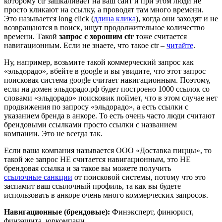
которому ctr зашкаливает на ваш сайт и при этом люди не
просто кликают на ссылку, а проводят там много времени.
Это называется long click (
длина клика
), когда они заходят и не
возвращаются в поиск, ищут продолжительное количество
времени. Такой
запрос с хорошим ctr
тоже считается
навигационным. Если не знаете, что такое ctr –
читайте
.
Ну, например, возьмите такой коммерческий запрос как
«эльдорадо», вбейте в google и вы увидите, что этот запрос
поисковая система google считает навигационным. Поэтому,
если на домен эльдорадо.рф будет построено 1000 ссылок со
словами «эльдорадо» поисковик поймет, что в этом случае нет
продвижения по запросу «эльдорадо», а есть ссылки с
указанием бренда в анкоре. То есть очень часто люди считают
брендовыми ссылками просто ссылки с названием
компании. Это не всегда так.
Если ваша компания называется ООО «Доставка пиццы», то
такой же запрос НЕ считается навигационным, это НЕ
брендовая ссылка и за такое вы можете получить
ссылочные санкции
от поисковой системы, потому что это
заспамит ваш ссылочный профиль, та как вы будете
использовать в анкоре очень много коммерческих запросов.
Навигационные (брендовые):
Финэксперт, финюрист,
финзащита, юркомпани,