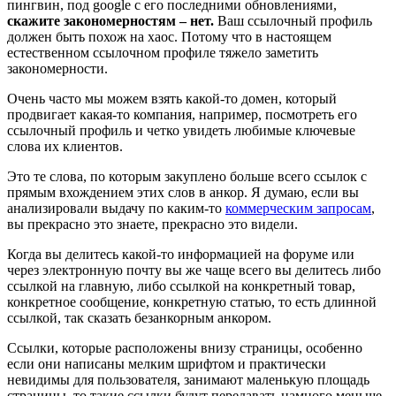
пингвин, под google с его последними обновлениями,
скажите закономерностям – нет.
Ваш ссылочный профиль
должен быть похож на хаос. Потому что в настоящем
естественном ссылочном профиле тяжело заметить
закономерности.
Очень часто мы можем взять какой-то домен, который
продвигает какая-то компания, например, посмотреть его
ссылочный профиль и четко увидеть любимые ключевые
слова их клиентов.
Это те слова, по которым закуплено больше всего ссылок с
прямым вхождением этих слов в анкор. Я думаю, если вы
анализировали выдачу по каким-то
коммерческим запросам
,
вы прекрасно это знаете, прекрасно это видели.
Когда вы делитесь какой-то информацией на форуме или
через электронную почту вы же чаще всего вы делитесь либо
ссылкой на главную, либо ссылкой на конкретный товар,
конкретное сообщение, конкретную статью, то есть длинной
ссылкой, так сказать безанкорным анкором.
Ссылки, которые расположены внизу страницы, особенно
если они написаны мелким шрифтом и практически
невидимы для пользователя, занимают маленькую площадь
страницы, то такие ссылки будут передавать намного меньше