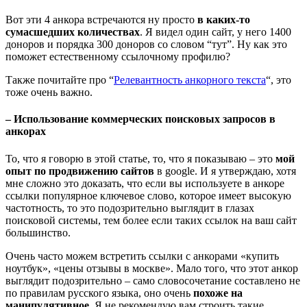
Вот эти 4 анкора встречаются ну просто
в каких-то
сумасшедших количествах
. Я видел один сайт, у него 1400
доноров и порядка 300 доноров со словом “тут”. Ну как это
поможет естественному ссылочному профилю?
Также почитайте про “
Релевантность анкорного текста
“, это
тоже очень важно.
– Использование коммерческих поисковых запросов в
анкорах
То, что я говорю в этой статье, то, что я показываю – это
мой
опыт по продвижению сайтов
в google. И я утверждаю, хотя
мне сложно это доказать, что если вы используете в анкоре
ссылки популярное ключевое слово, которое имеет высокую
частотность, то это подозрительно выглядит в глазах
поисковой системы, тем более если таких ссылок на ваш сайт
большинство.
Очень часто можем встретить ссылки с анкорами «купить
ноутбук», «цены отзывы в москве». Мало того, что этот анкор
выглядит подозрительно – само словосочетание составлено не
по правилам русского языка, оно очень
похоже на
манипулятивное
. Я не рекомендую вам строить такие